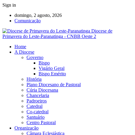
Sign in
domingo, 2 agosto, 2026
Comunicação
Diocese de
Primavera do Leste-Paranatinga - CNBB Oeste 2
Home
A Diocese
Governo
Bispo
Vigário Geral
Bispo Emérito
História
Plano Diocesano de Pastoral
Cúria Diocesana
Chancelaria
Padroeiros
Catedral
Co-catedral
Santuário
Centro Pastoral
Organização
Câmara Eclesiástica