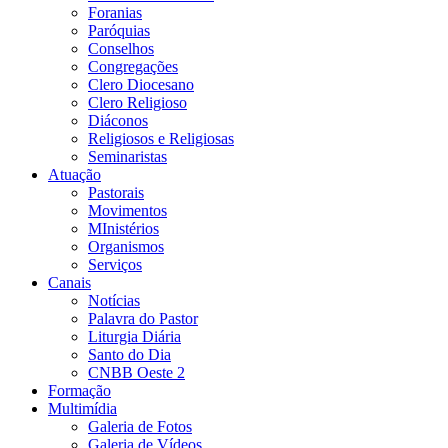
Foranias
Paróquias
Conselhos
Congregações
Clero Diocesano
Clero Religioso
Diáconos
Religiosos e Religiosas
Seminaristas
Atuação
Pastorais
Movimentos
MInistérios
Organismos
Serviços
Canais
Notícias
Palavra do Pastor
Liturgia Diária
Santo do Dia
CNBB Oeste 2
Formação
Multimídia
Galeria de Fotos
Galeria de Vídeos