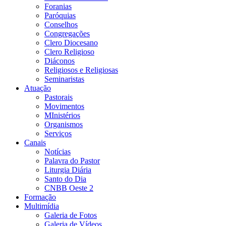
Foranias
Paróquias
Conselhos
Congregações
Clero Diocesano
Clero Religioso
Diáconos
Religiosos e Religiosas
Seminaristas
Atuação
Pastorais
Movimentos
MInistérios
Organismos
Serviços
Canais
Notícias
Palavra do Pastor
Liturgia Diária
Santo do Dia
CNBB Oeste 2
Formação
Multimídia
Galeria de Fotos
Galeria de Vídeos