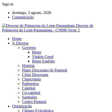
Sign in
domingo, 2 agosto, 2026
Comunicação
Diocese de
Primavera do Leste-Paranatinga - CNBB Oeste 2
Home
A Diocese
Governo
Bispo
Vigário Geral
Bispo Emérito
História
Plano Diocesano de Pastoral
Cúria Diocesana
Chancelaria
Padroeiros
Catedral
Co-catedral
Santuário
Centro Pastoral
Organização
Câmara Eclesiástica