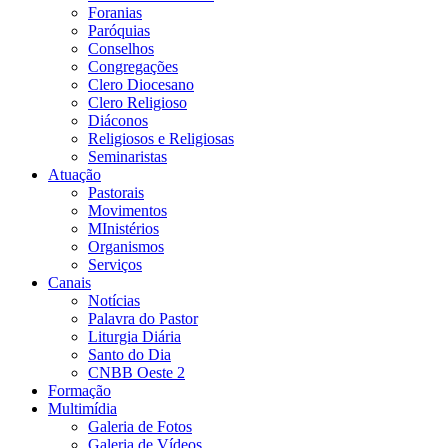
Foranias
Paróquias
Conselhos
Congregações
Clero Diocesano
Clero Religioso
Diáconos
Religiosos e Religiosas
Seminaristas
Atuação
Pastorais
Movimentos
MInistérios
Organismos
Serviços
Canais
Notícias
Palavra do Pastor
Liturgia Diária
Santo do Dia
CNBB Oeste 2
Formação
Multimídia
Galeria de Fotos
Galeria de Vídeos