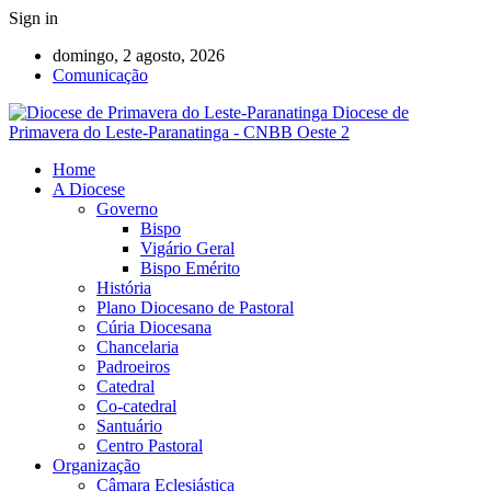
Sign in
domingo, 2 agosto, 2026
Comunicação
Diocese de
Primavera do Leste-Paranatinga - CNBB Oeste 2
Home
A Diocese
Governo
Bispo
Vigário Geral
Bispo Emérito
História
Plano Diocesano de Pastoral
Cúria Diocesana
Chancelaria
Padroeiros
Catedral
Co-catedral
Santuário
Centro Pastoral
Organização
Câmara Eclesiástica