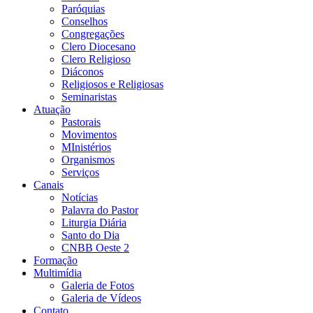
Paróquias
Conselhos
Congregações
Clero Diocesano
Clero Religioso
Diáconos
Religiosos e Religiosas
Seminaristas
Atuação
Pastorais
Movimentos
MInistérios
Organismos
Serviços
Canais
Notícias
Palavra do Pastor
Liturgia Diária
Santo do Dia
CNBB Oeste 2
Formação
Multimídia
Galeria de Fotos
Galeria de Vídeos
Contato