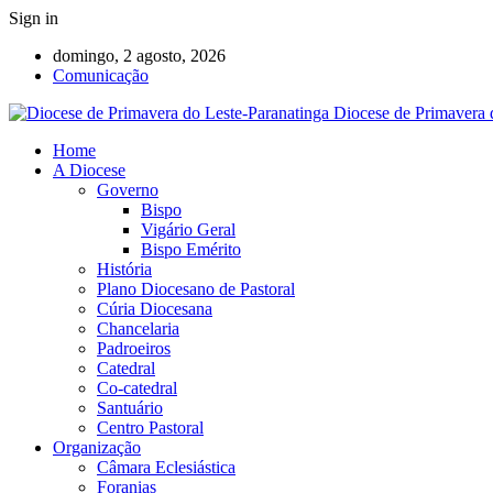
Sign in
domingo, 2 agosto, 2026
Comunicação
Diocese de Primavera 
Home
A Diocese
Governo
Bispo
Vigário Geral
Bispo Emérito
História
Plano Diocesano de Pastoral
Cúria Diocesana
Chancelaria
Padroeiros
Catedral
Co-catedral
Santuário
Centro Pastoral
Organização
Câmara Eclesiástica
Foranias